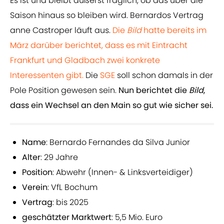
Es ist und bleibt äußerst fraglich, ob das über die
Saison hinaus so bleiben wird. Bernardos Vertrag
anne Castroper läuft aus.
Die
Bild
hatte bereits im
März darüber berichtet, dass es mit Eintracht
Frankfurt und Gladbach zwei konkrete
Interessenten gibt.
Die
SGE
soll schon damals in der
Pole Position gewesen sein.
Nun berichtet die
Bild
,
dass ein Wechsel an den Main so gut wie sicher sei.
Name
: Bernardo Fernandes da Silva Junior
Alter
: 29 Jahre
Position
: Abwehr (Innen- & Linksverteidiger)
Verein
: VfL Bochum
Vertrag
: bis 2025
geschätzter
Marktwert
: 5,5 Mio. Euro