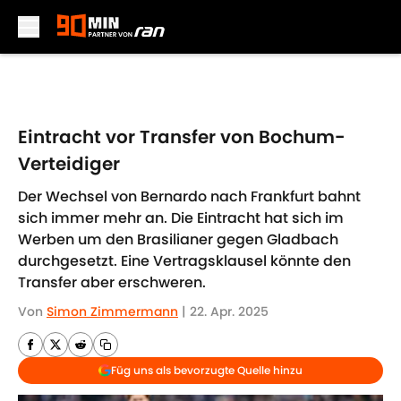
Skip to main content
Eintracht vor Transfer von Bochum-
Verteidiger
Der Wechsel von Bernardo nach Frankfurt bahnt
sich immer mehr an. Die Eintracht hat sich im
Werben um den Brasilianer gegen Gladbach
durchgesetzt. Eine Vertragsklausel könnte den
Transfer aber erschweren.
Von
Simon Zimmermann
|
22. Apr. 2025
Füg uns als bevorzugte Quelle hinzu