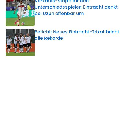
Verkaufs-Stopp für den
Unterschiedsspieler: Eintracht denkt
bei Uzun offenbar um
Published by on Invalid Date
Bericht: Neues Eintracht-Trikot bricht
alle Rekorde
Published by on Invalid Date
5 related articles loaded
Verwandte Themen
Eintracht Frankfurt
Mario Götze
Bundesliga
Home
/
Eintracht Frankfurt