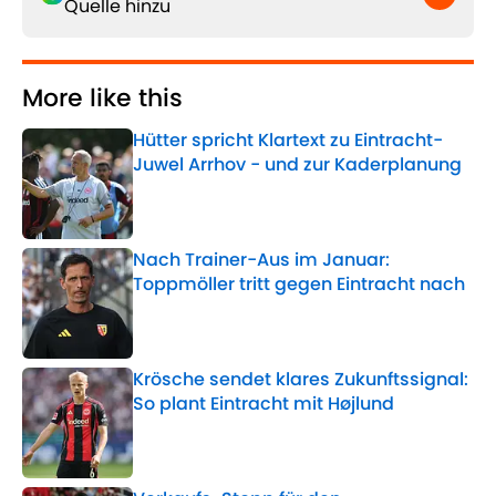
Quelle hinzu
More like this
Hütter spricht Klartext zu Eintracht-
Juwel Arrhov - und zur Kaderplanung
Published by on Invalid Date
Nach Trainer-Aus im Januar:
Toppmöller tritt gegen Eintracht nach
Published by on Invalid Date
Krösche sendet klares Zukunftssignal:
So plant Eintracht mit Højlund
Published by on Invalid Date