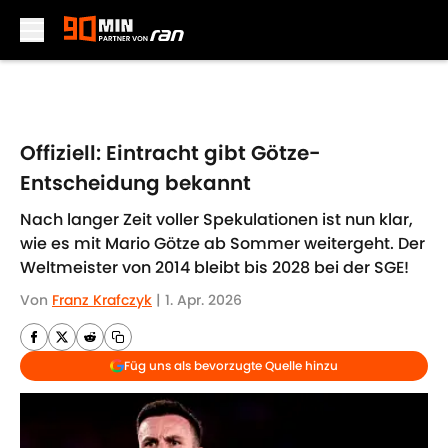
Skip to main content
Offiziell: Eintracht gibt Götze-
Entscheidung bekannt
Nach langer Zeit voller Spekulationen ist nun klar,
wie es mit Mario Götze ab Sommer weitergeht. Der
Weltmeister von 2014 bleibt bis 2028 bei der SGE!
Von
Franz Krafczyk
|
1. Apr. 2026
Füg uns als bevorzugte Quelle hinzu