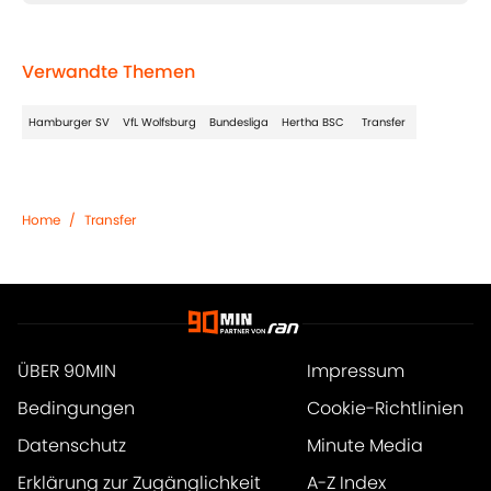
Verwandte Themen
Hamburger SV
VfL Wolfsburg
Bundesliga
Hertha BSC
Transfer
Home
/
Transfer
ÜBER 90MIN
Impressum
Bedingungen
Cookie-Richtlinien
Datenschutz
Minute Media
Erklärung zur Zugänglichkeit
A-Z Index