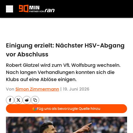
Skip to main content
Einigung erzielt: Nächster HSV-Abgang
vor Abschluss
Robert Glatzel wird zum VfL Wolfsburg wechseln.
Nach langen Verhandlungen konnten sich die
Klubs auf eine Ablöse einigen.
Von
Simon Zimmermann
|
19. Juni 2026
Füg uns als bevorzugte Quelle hinzu