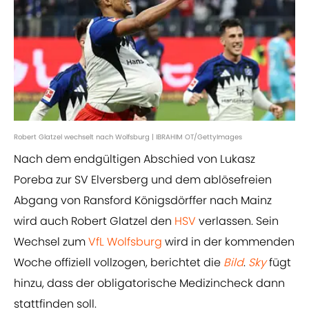
Robert Glatzel wechselt nach Wolfsburg | IBRAHIM OT/GettyImages
Nach dem endgültigen Abschied von Lukasz
Poreba zur SV Elversberg und dem ablösefreien
Abgang von Ransford Königsdörffer nach Mainz
wird auch Robert Glatzel den
HSV
verlassen. Sein
Wechsel zum
VfL Wolfsburg
wird in der kommenden
Woche offiziell vollzogen, berichtet die
Bild
.
Sky
fügt
hinzu, dass der obligatorische Medizincheck dann
stattfinden soll.