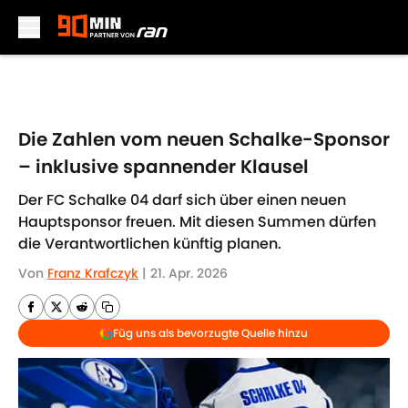
Skip to main content
Die Zahlen vom neuen Schalke-Sponsor
– inklusive spannender Klausel
Der FC Schalke 04 darf sich über einen neuen
Hauptsponsor freuen. Mit diesen Summen dürfen
die Verantwortlichen künftig planen.
Von
Franz Krafczyk
|
21. Apr. 2026
Füg uns als bevorzugte Quelle hinzu