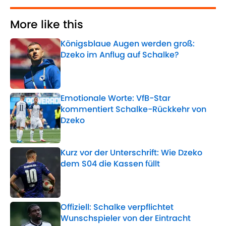
More like this
Königsblaue Augen werden groß:
Dzeko im Anflug auf Schalke?
Published by on Invalid Date
Emotionale Worte: VfB-Star
kommentiert Schalke-Rückkehr von
Dzeko
Published by on Invalid Date
Kurz vor der Unterschrift: Wie Dzeko
dem S04 die Kassen füllt
Published by on Invalid Date
Offiziell: Schalke verpflichtet
Wunschspieler von der Eintracht