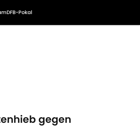
am
DFB-Pokal
eitenhieb gegen