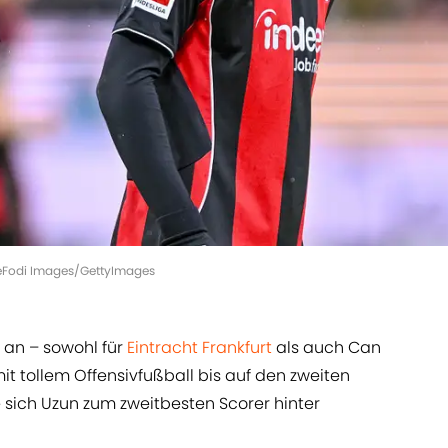
DeFodi Images/GettyImages
n an – sowohl für
Eintracht Frankfurt
als auch Can
it tollem Offensivfußball bis auf den zweiten
 sich Uzun zum zweitbesten Scorer hinter