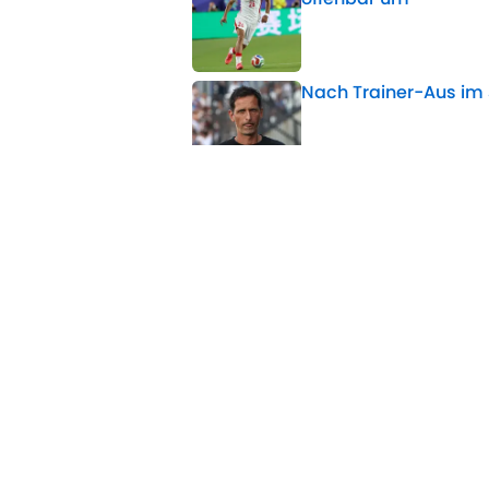
Published by on Invalid 
Nach Trainer-Aus im 
Published by on Invalid 
Krösche spricht Tache
Published by on Invalid 
Trainer untermauert 
Published by on Invalid 
5 related articles loaded
Home
/
Eintracht Frankfurt