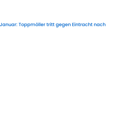
Date
Januar: Toppmöller tritt gegen Eintracht nach
Date
les: So ist der Stand bei den Eintracht-Transfers
Date
Interesse: Uzun kurz vor Frankfurt-Abgang?
Date