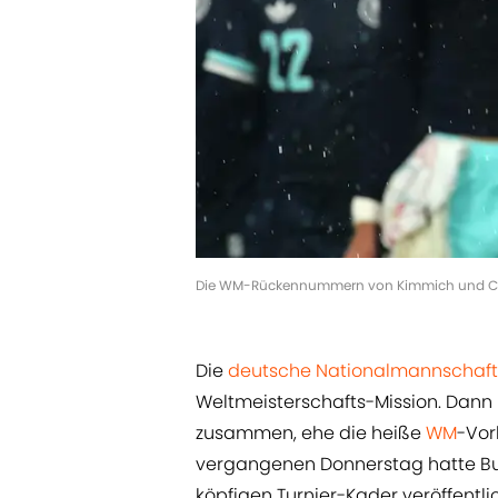
Die WM-Rückennummern von Kimmich und Co. 
Die
deutsche Nationalmannschaft
Weltmeisterschafts-Mission. Dan
zusammen, ehe die heiße
WM
-Vor
vergangenen Donnerstag hatte Bu
köpfigen Turnier-Kader veröffentl