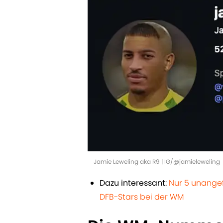
Jamie Leweling aka R9 | IG/@jamieleweling
Dazu interessant:
Nur 5 unange
DFB-Stars bei der WM