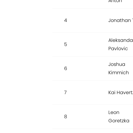
Anton
4
Jonathan 
Aleksanda
5
Pavlovic
Joshua
6
Kimmich
7
Kai Havert
Leon
8
Goretzka