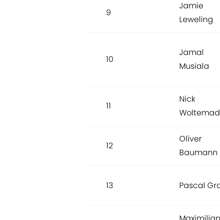
Jamie
9
Leweling
Jamal
10
Musiala
Nick
11
Woltemad
Oliver
12
Baumann
13
Pascal Gr
Maximilia