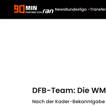
News
Bundesliga
Transfer
Skip to main content
DFB-Team: Die WM
Nach der Kader-Bekanntgabe st