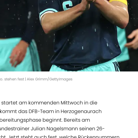
stehen fest | Alex Grimm/GettyImages
startet am kommenden Mittwoch in die
n kommt das DFB-Team in Herzogenaurach
bereitungsphase beginnt. Bereits am
ndestrainer Julian Nagelsmann seinen 26-
icht. Jetzt steht auch fest, welche Rückennummern