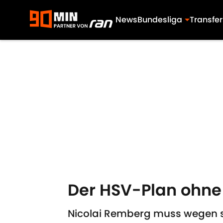
News
Bundesliga
Transfer
Skip to main content
Der HSV-Plan ohne 
Nicolai Remberg muss wegen se