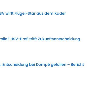
SV wirft Flügel-Star aus dem Kader
Date
olle? HSV-Profi trifft Zukunftsentscheidung
Date
 Entscheidung bei Dompé gefallen – Bericht
Date
mpe-Rauswurf und verrät, was ihn besonders
Date