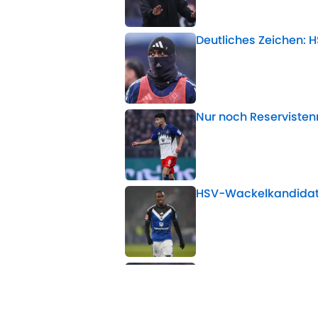
Deutliches Zeichen: H
Published by on Invalid 
Nur noch Reservistenr
Published by on Invalid 
HSV-Wackelkandidat:
Published by on Invalid 
Polzin begründet Do
enttäuscht hat
Published by on Invalid 