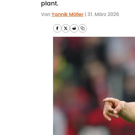
plant.
Von
Yannik Möller
|
31. März 2026