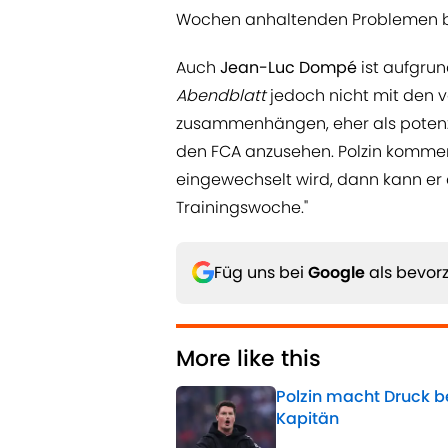
Wochen anhaltenden Problemen b
Auch
Jean-Luc Dompé
ist aufgru
Abendblatt
jedoch nicht mit den 
zusammenhängen, eher als potenzi
den FCA anzusehen. Polzin komment
eingewechselt wird, dann kann er d
Trainingswoche."
Füg uns bei
Google
als bevorz
More like this
Polzin macht Druck b
Kapitän
Published by on Invalid 