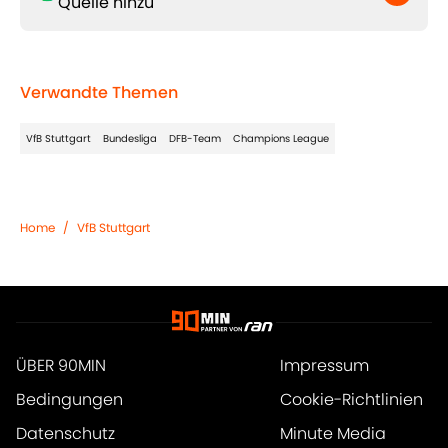
Quelle hinzu
Verwandte Themen
VfB Stuttgart
Bundesliga
DFB-Team
Champions League
Home
/
VfB Stuttgart
ÜBER 90MIN
Impressum
Bedingungen
Cookie-Richtlinien
Datenschutz
Minute Media