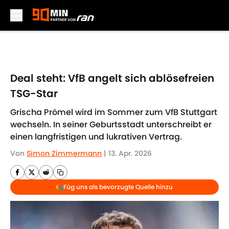
Skip to main content
Deal steht: VfB angelt sich ablösefreien
TSG-Star
Grischa Prömel wird im Sommer zum VfB Stuttgart
wechseln. In seiner Geburtsstadt unterschreibt er
einen langfristigen und lukrativen Vertrag.
Von
Simon Zimmermann
|
13. Apr. 2026
Füg uns als bevorzugte Quelle hinzu