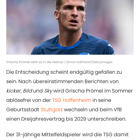
Grischa Prömel zieht es in die Heimat | Simon Hofmann/GettyImages
Die Entscheidung scheint endgültig gefallen zu
sein. Nach übereinstimmenden Berichten von
kicker
,
Bild
und
Sky
wird Grischa Prömel im Sommer
ablösefrei von der
TSG Hoffenheim
in seine
Geburtsstadt
Stuttgart
wechseln und beim VfB
einen Dreijahresvertrag bis 2029 unterschreiben.
Der 31-jährige Mittelfeldspieler wird die TSG damit