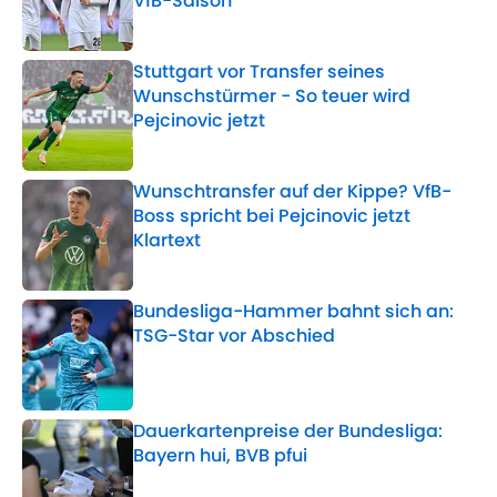
VfB-Saison
Published by on Invalid Date
Stuttgart vor Transfer seines
Wunschstürmer - So teuer wird
Pejcinovic jetzt
Published by on Invalid Date
Wunschtransfer auf der Kippe? VfB-
Boss spricht bei Pejcinovic jetzt
Klartext
Published by on Invalid Date
Bundesliga-Hammer bahnt sich an:
TSG-Star vor Abschied
Published by on Invalid Date
Dauerkartenpreise der Bundesliga:
Bayern hui, BVB pfui
Published by on Invalid Date