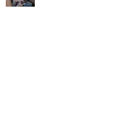
5 related articles loaded
Verwandte Themen
Bundesliga
VfB Stuttgart
Transfer
Champions League
Home
/
VfB Stuttgart
ÜBER 90MIN
Impressum
Bedingungen
Cookie-Richtlinien
Datenschutz
Minute Media