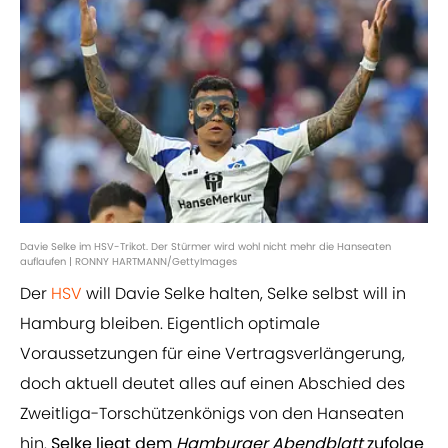
Davie Selke im HSV-Trikot. Der Stürmer wird wohl nicht mehr die Hanseaten
auflaufen | RONNY HARTMANN/GettyImages
Der
HSV
will Davie Selke halten, Selke selbst will in
Hamburg bleiben. Eigentlich optimale
Voraussetzungen für eine Vertragsverlängerung,
doch aktuell deutet alles auf einen Abschied des
Zweitliga-Torschützenkönigs von den Hanseaten
hin.
Selke liegt dem
Hamburger Abendblatt
zufolge