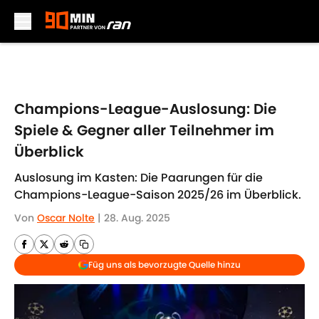
Skip to main content
Champions-League-Auslosung: Die
Spiele & Gegner aller Teilnehmer im
Überblick
Auslosung im Kasten: Die Paarungen für die
Champions-League-Saison 2025/26 im Überblick.
Von
Oscar Nolte
|
28. Aug. 2025
Füg uns als bevorzugte Quelle hinzu