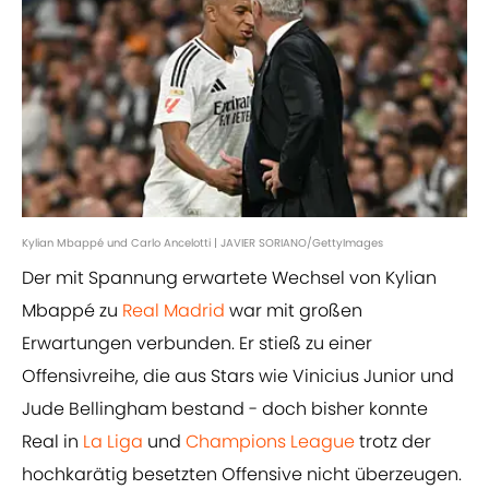
Kylian Mbappé und Carlo Ancelotti | JAVIER SORIANO/GettyImages
Der mit Spannung erwartete Wechsel von Kylian
Mbappé zu
Real Madrid
war mit großen
Erwartungen verbunden. Er stieß zu einer
Offensivreihe, die aus Stars wie Vinicius Junior und
Jude Bellingham bestand - doch bisher konnte
Real in
La Liga
und
Champions League
trotz der
hochkarätig besetzten Offensive nicht überzeugen.