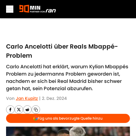
Skip to main content
Carlo Ancelotti über Reals Mbappé-
Problem
Carlo Ancelotti hat erklärt, warum Kylian Mbappés
Problem zu jedermanns Problem geworden ist,
nachdem er sich bei Real Madrid bisher schwer
getan hat, sein Potenzial abzurufen.
Von
Jan Kupitz
|
2. Dez. 2024
Füg uns als bevorzugte Quelle hinzu