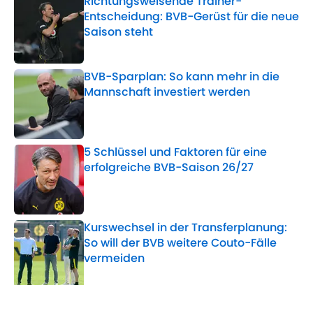
Richtungsweisende Trainer-
Entscheidung: BVB-Gerüst für die neue
Saison steht
Published by on Invalid Date
BVB-Sparplan: So kann mehr in die
Mannschaft investiert werden
Published by on Invalid Date
5 Schlüssel und Faktoren für eine
erfolgreiche BVB-Saison 26/27
Published by on Invalid Date
Kurswechsel in der Transferplanung:
So will der BVB weitere Couto-Fälle
vermeiden
Published by on Invalid Date
5 related articles loaded