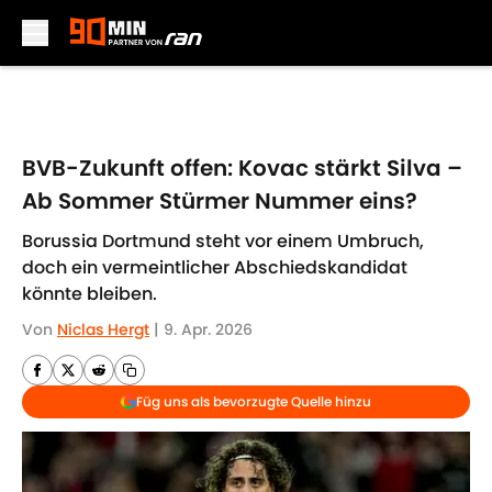
Skip to main content
BVB-Zukunft offen: Kovac stärkt Silva –
Ab Sommer Stürmer Nummer eins?
Borussia Dortmund steht vor einem Umbruch,
doch ein vermeintlicher Abschiedskandidat
könnte bleiben.
Von
Niclas Hergt
|
9. Apr. 2026
Füg uns als bevorzugte Quelle hinzu