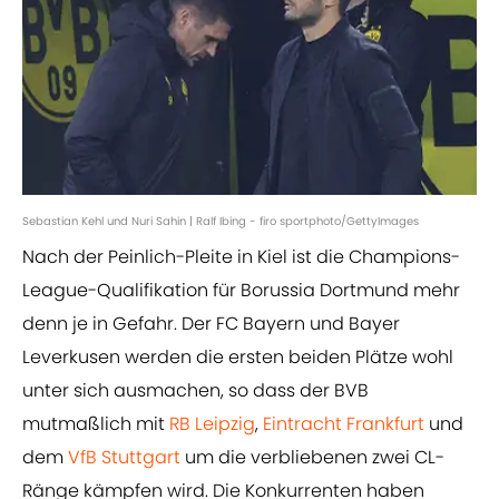
Sebastian Kehl und Nuri Sahin | Ralf Ibing - firo sportphoto/GettyImages
Nach der Peinlich-Pleite in Kiel ist die Champions-
League-Qualifikation für Borussia Dortmund mehr
denn je in Gefahr. Der FC Bayern und Bayer
Leverkusen werden die ersten beiden Plätze wohl
unter sich ausmachen, so dass der BVB
mutmaßlich mit
RB Leipzig
,
Eintracht Frankfurt
und
dem
VfB Stuttgart
um die verbliebenen zwei CL-
Ränge kämpfen wird. Die Konkurrenten haben