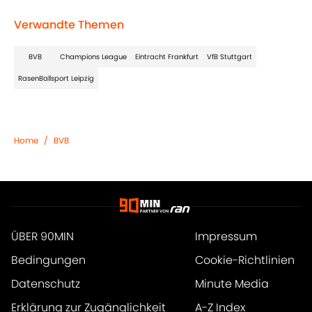
Verwandte Themen
BVB
Champions League
Eintracht Frankfurt
VfB Stuttgart
RasenBallsport Leipzig
Home
/
BVB
ÜBER 90MIN
Impressum
Bedingungen
Cookie-Richtlinien
Datenschutz
Minute Media
Erklärung zur Zugänglichkeit
A-Z Index