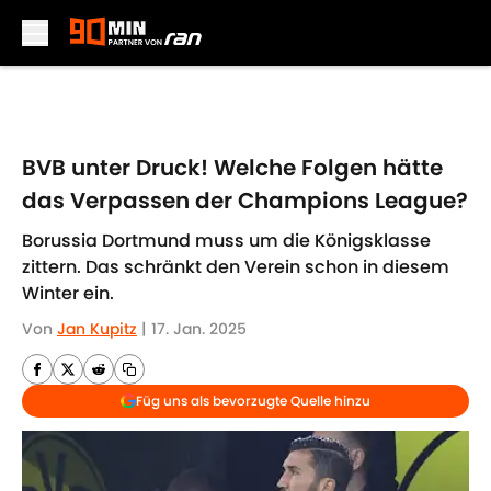
Skip to main content
BVB unter Druck! Welche Folgen hätte
das Verpassen der Champions League?
Borussia Dortmund muss um die Königsklasse
zittern. Das schränkt den Verein schon in diesem
Winter ein.
Von
Jan Kupitz
|
17. Jan. 2025
Füg uns als bevorzugte Quelle hinzu