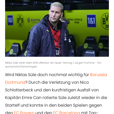
Niklas Süle winkt beim BVB offenbar ein neuer Vertrag | Jürgen Fromme - firo
sportphoto/GettyImages
Wird Niklas Süle doch nochmal wichtig für
Borussia
Dortmund
? Durch die Verletzung von Nico
Schlotterbeck und den kurzfristigen Ausfall von
Kapitän Emre Can rotierte Süle zuletzt wieder in die
Startelf und konnte in den beiden Spielen gegen
den
FC Bayern
und den
FC Barcelona
mit Top-