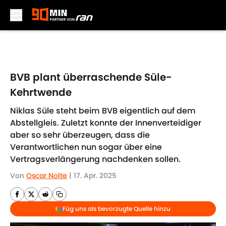
Skip to main content
BVB plant überraschende Süle-
Kehrtwende
Niklas Süle steht beim BVB eigentlich auf dem
Abstellgleis. Zuletzt konnte der Innenverteidiger
aber so sehr überzeugen, dass die
Verantwortlichen nun sogar über eine
Vertragsverlängerung nachdenken sollen.
Von
Oscar Nolte
|
17. Apr. 2025
Füg uns als bevorzugte Quelle hinzu