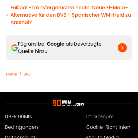
Fußball-Transfergerüchte heute: Neue El-Mala-
Alternative für den BVB - Spanischer WM-Held zu
•
Arsenal?
Füg uns bei
Google
als bevorzugte
Quelle hinzu
Home
/
BVB
ÜBER 90MIN
Impressum
Bedingungen
Cookie-Richtlinien
Datenschutz
Minute Media