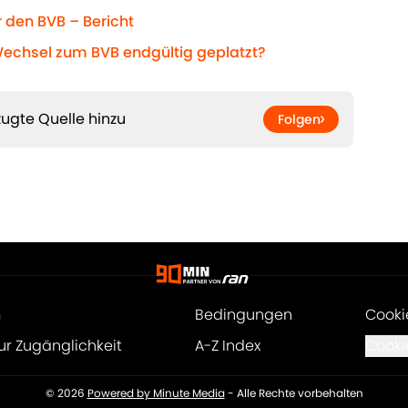
 den BVB – Bericht
echsel zum BVB endgültig geplatzt?
ugte Quelle hinzu
Folgen
m
Bedingungen
Cooki
ur Zugänglichkeit
A-Z Index
Cooki
© 2026
Powered by Minute Media
-
Alle Rechte vorbehalten