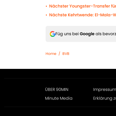
Nächster Youngster-Transfer für
•
Nächste Kehrtwende: El-Mala-W
•
Füg uns bei
Google
als bevorz
Home
/
BVB
ÜBER 90MIN
Impressu
Minute Media
Erklärung z