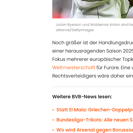
Julian Ryerson und Waldemar Anton sind be
alliance/GettyImages
Noch größer ist der Handlungsdruc
einer herausragenden Saison 2025/2
Fokus mehrerer europäischer Topkl
Weltmeisterschaft
für Furore. Ein
Rechtsverteidigers wäre daher ein 
Weitere BVB-News lesen:
Statt El Mala: Griechen-Doppelp
•
Bundesliga-Trikots: Alle neuen S
•
Wo wird Arsenal gegen Borussia
•