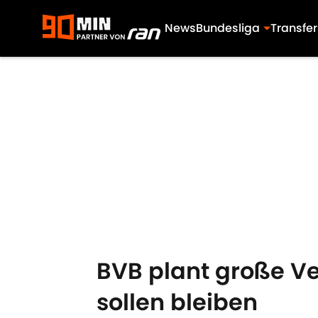
News
Bundesliga
Transfer
Skip to main content
BVB plant große Ve
sollen bleiben