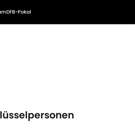
am
DFB-Pokal
hlüsselpersonen