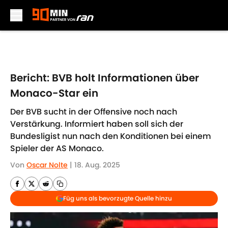
Skip to main content
Bericht: BVB holt Informationen über
Monaco-Star ein
Der BVB sucht in der Offensive noch nach
Verstärkung. Informiert haben soll sich der
Bundesligist nun nach den Konditionen bei einem
Spieler der AS Monaco.
Von
Oscar Nolte
|
18. Aug. 2025
Füg uns als bevorzugte Quelle hinzu