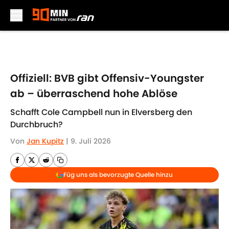
Skip to main content
Offiziell: BVB gibt Offensiv-Youngster
ab – überraschend hohe Ablöse
Schafft Cole Campbell nun in Elversberg den
Durchbruch?
Von
Jan Kupitz
|
9. Juli 2026
Füg uns als bevorzugte Quelle hinzu