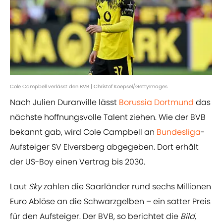
Cole Campbell verlässt den BVB | Christof Koepsel/GettyImages
Nach Julien Duranville lässt
Borussia Dortmund
das
nächste hoffnungsvolle Talent ziehen. Wie der BVB
bekannt gab, wird Cole Campbell an
Bundesliga
-
Aufsteiger SV Elversberg abgegeben. Dort erhält
der US-Boy einen Vertrag bis 2030.
Laut
Sky
zahlen die Saarländer rund sechs Millionen
Euro Ablöse an die Schwarzgelben – ein satter Preis
für den Aufsteiger. Der BVB, so berichtet die
Bild
,