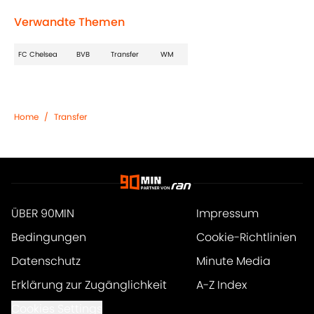
Verwandte Themen
FC Chelsea
BVB
Transfer
WM
Home
/
Transfer
ÜBER 90MIN
Impressum
Bedingungen
Cookie-Richtlinien
Datenschutz
Minute Media
Erklärung zur Zugänglichkeit
A-Z Index
Cookies Settings