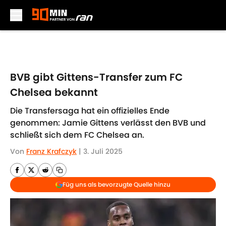
Skip to main content
BVB gibt Gittens-Transfer zum FC
Chelsea bekannt
Die Transfersaga hat ein offizielles Ende
genommen: Jamie Gittens verlässt den BVB und
schließt sich dem FC Chelsea an.
Von
Franz Krafczyk
|
3. Juli 2025
Füg uns als bevorzugte Quelle hinzu