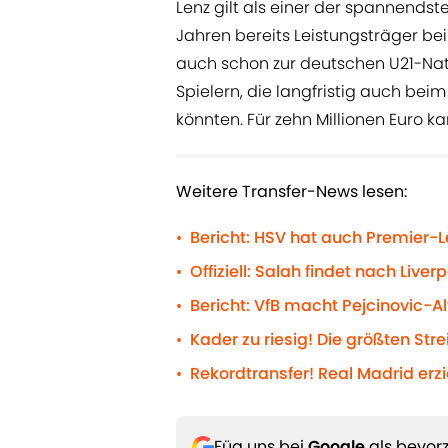
Lenz gilt als einer der spannendste
Jahren bereits Leistungsträger bei
auch schon zur deutschen U21-Na
Spielern, die langfristig auch be
könnten. Für zehn Millionen Euro k
Weitere Transfer-News lesen:
Bericht: HSV hat auch Premier-
•
Offiziell: Salah findet nach Liv
•
Bericht: VfB macht Pejcinovic-Al
•
Kader zu riesig! Die größten Str
•
Rekordtransfer! Real Madrid erz
•
Füg uns bei
Google
als bevorz