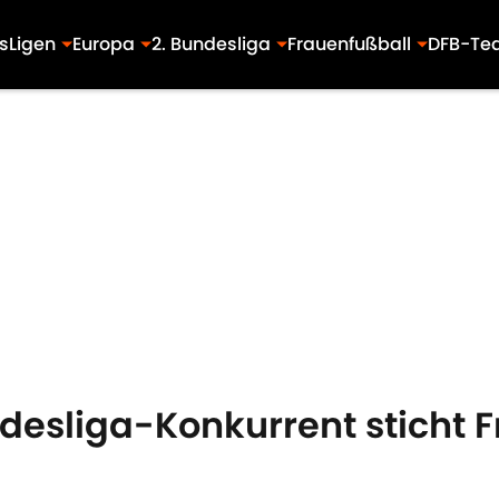
s
Ligen
Europa
2. Bundesliga
Frauenfußball
DFB-Te
esliga-Konkurrent sticht F