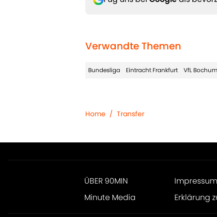
Verwandte Themen
Bundesliga
Eintracht Frankfurt
VfL Bochu
Home
/
Transfer
ÜBER 90MIN
Impressu
Minute Media
Erklärung z