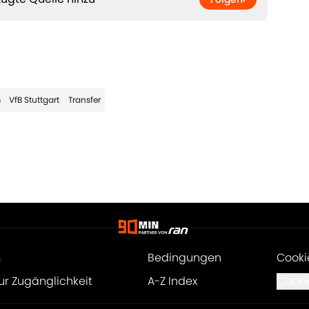
m
VfB Stuttgart
Transfer
m
Bedingungen
Cooki
ur Zugänglichkeit
A-Z Index
Cooki