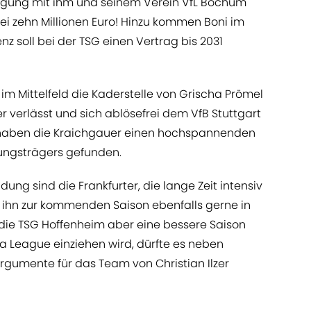
igung mit ihm und seinem Verein VfL Bochum
bei zehn Millionen Euro! Hinzu kommen Boni im
Lenz soll bei der TSG einen Vertrag bis 2031
im Mittelfeld die Kaderstelle von Grischa Prömel
verlässt und sich ablösefrei dem VfB Stuttgart
n haben die Kraichgauer einen hochspannenden
tungsträgers gefunden.
dung sind die Frankfurter, die lange Zeit intensiv
 ihn zur kommenden Saison ebenfalls gerne in
die TSG Hoffenheim aber eine bessere Saison
pa League einziehen wird, dürfte es neben
 Argumente für das Team von Christian Ilzer