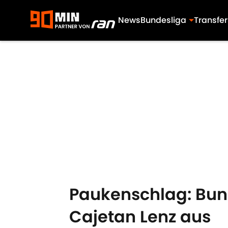
News
Bundesliga
Transfer
Skip to main content
Paukenschlag: Bund
Cajetan Lenz aus