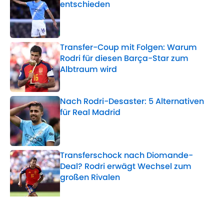
entschieden
Published by on Invalid Date
Transfer-Coup mit Folgen: Warum
Rodri für diesen Barça-Star zum
Albtraum wird
Published by on Invalid Date
Nach Rodri-Desaster: 5 Alternativen
für Real Madrid
Published by on Invalid Date
Transferschock nach Diomande-
Deal? Rodri erwägt Wechsel zum
großen Rivalen
Published by on Invalid Date
5 related articles loaded