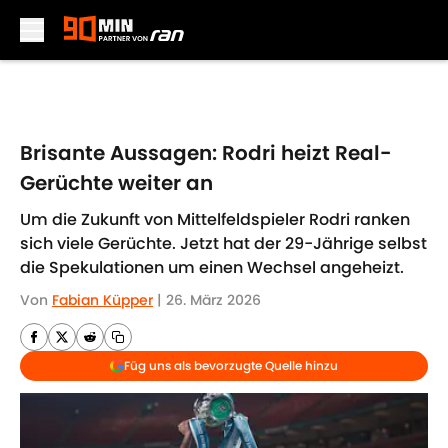
Skip to main content
Brisante Aussagen: Rodri heizt Real-
Gerüchte weiter an
Um die Zukunft von Mittelfeldspieler Rodri ranken
sich viele Gerüchte. Jetzt hat der 29-Jährige selbst
die Spekulationen um einen Wechsel angeheizt.
Von
Fabian Küpper
|
26. März 2026
Füg uns als bevorzugte Quelle hinzu