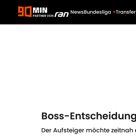
News
Bundesliga
Transfer
Skip to main content
Boss-Entscheidung
Der Aufsteiger möchte zeitnah 