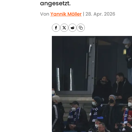
angesetzt.
Von
Yannik Möller
|
28. Apr. 2026