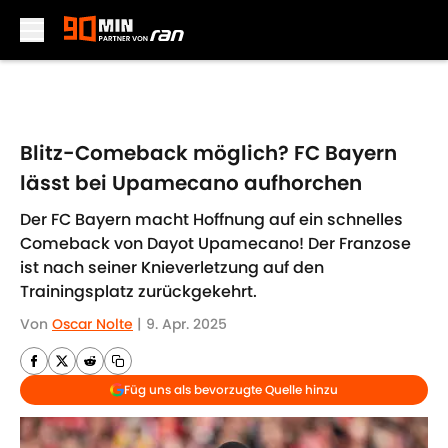
Skip to main content
Blitz-Comeback möglich? FC Bayern
lässt bei Upamecano aufhorchen
Der FC Bayern macht Hoffnung auf ein schnelles
Comeback von Dayot Upamecano! Der Franzose
ist nach seiner Knieverletzung auf den
Trainingsplatz zurückgekehrt.
Von
Oscar Nolte
|
9. Apr. 2025
Füg uns als bevorzugte Quelle hinzu