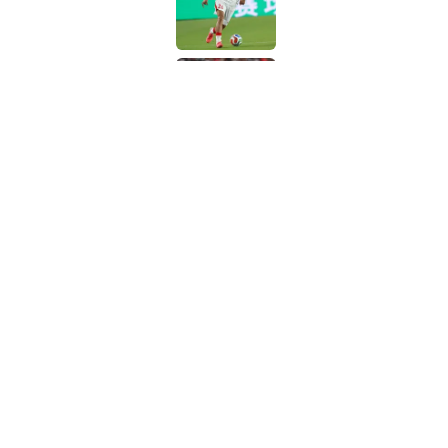
Published by on Invalid 
Hugo Larsson verkün
Published by on Invalid 
5 related articles loaded
Verwandte Themen
Eintracht Frankfurt
VfB Stuttgart
Bundeslig
Home
/
Eintracht Frankfurt