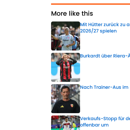
More like this
Mit Hütter zurück zu a
2026/27 spielen
Published by on Invalid 
Burkardt über Riera-Ä
Published by on Invalid 
Nach Trainer-Aus im 
Published by on Invalid 
Verkaufs-Stopp für de
offenbar um