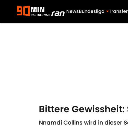
News
Bundesliga
Transfer
Skip to main content
Bittere Gewissheit: 
Nnamdi Collins wird in dieser 