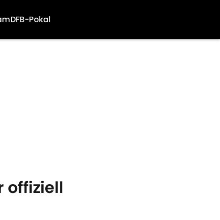
am
DFB-Pokal
offiziell