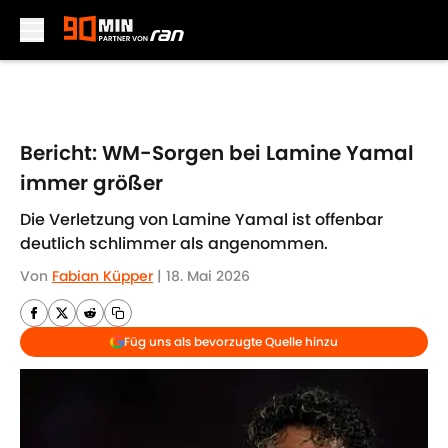
Skip to main content
Bericht: WM-Sorgen bei Lamine Yamal
immer größer
Die Verletzung von Lamine Yamal ist offenbar
deutlich schlimmer als angenommen.
Von
Fabian Küpper
|
18. Mai 2026
Füg uns als bevorzugte Quelle hinzu