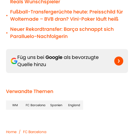
Reals Wunschspieler
Fußball-Transfergerüchte heute: Preisschild für
•
Woltemade – BVB dran? Vini-Poker läuft heiß
Neuer Rekordtransfer: Barça schnappt sich
•
Paralluelo-Nachfolgerin
Füg uns bei
Google
als bevorzugte
Quelle hinzu
Verwandte Themen
WM
FC Barcelona
Spanien
England
Home
/
FC Barcelona