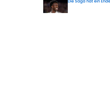
Die Saga hat ein Ende
Published by on Invalid 
Bericht: Real zieht im
Published by on Invalid 
Durchbruch: Entschei
Published by on Invalid 
5 related articles loaded
Home
/
Real Madrid