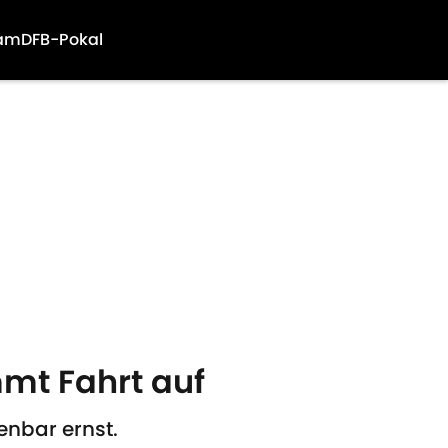
am
DFB-Pokal
mt Fahrt auf
enbar ernst.