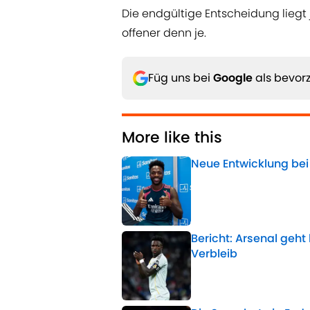
Die endgültige Entscheidung liegt 
offener denn je.
Füg uns bei
Google
als bevorz
More like this
Neue Entwicklung bei 
Published by on Invalid 
Bericht: Arsenal geht
Verbleib
Published by on Invalid 