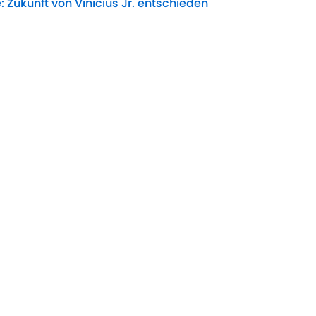
: Zukunft von Vinicius Jr. entschieden
Date
 Vini-Poker die Reißleine
Date
dung um Vinicius-Zukunft naht
Date