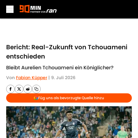
Skip to main content
Bericht: Real-Zukunft von Tchouameni
entschieden
Bleibt Aurelien Tchouameni ein Königlicher?
Von
Fabian Küpper
|
9. Juli 2026
Füg uns als bevorzugte Quelle hinzu