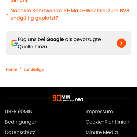
Bericht
Nächste Kehrtwende: El-Mala-Wechsel zum BVB
•
endgültig geplatzt?
Füg uns bei
Google
als bevorzugte
Quelle hinzu
Home
/
Bundesliga
ÜBER 90MIN
Impressum
Bedingungen
Cookie-Richtlinien
Datenschutz
Minute Media