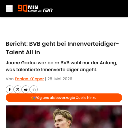
Skip to main content
Bericht: BVB geht bei Innenverteidiger-
Talent All in
Joane Gadou war beim BVB wohl nur der Anfang,
was talentierte Innenverteidiger angeht.
Von
Fabian Küpper
|
28. Mai 2026
Füg uns als bevorzugte Quelle hinzu