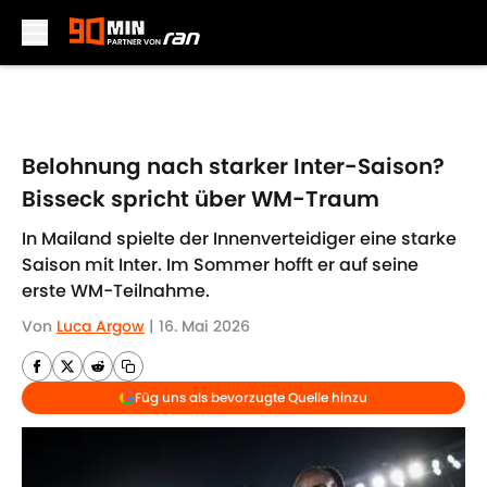
Skip to main content
Belohnung nach starker Inter-Saison?
Bisseck spricht über WM-Traum
In Mailand spielte der Innenverteidiger eine starke
Saison mit Inter. Im Sommer hofft er auf seine
erste WM-Teilnahme.
Von
Luca Argow
|
16. Mai 2026
Füg uns als bevorzugte Quelle hinzu