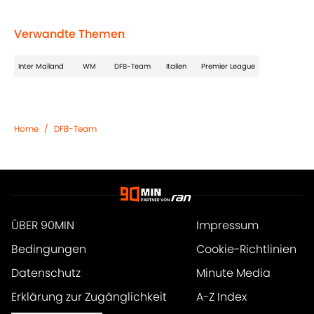
Verwandte Themen
Inter Mailand
WM
DFB-Team
Italien
Premier League
Home
/
DFB-Team
ÜBER 90MIN
Impressum
Bedingungen
Cookie-Richtlinien
Datenschutz
Minute Media
Erklärung zur Zugänglichkeit
A-Z Index