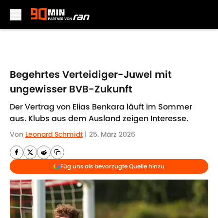
Skip to main content
Begehrtes Verteidiger-Juwel mit
ungewisser BVB-Zukunft
Der Vertrag von Elias Benkara läuft im Sommer
aus. Klubs aus dem Ausland zeigen Interesse.
Von
Leonard Schmidt
|
25. März 2026
Füg uns als bevorzugte Quelle hinzu