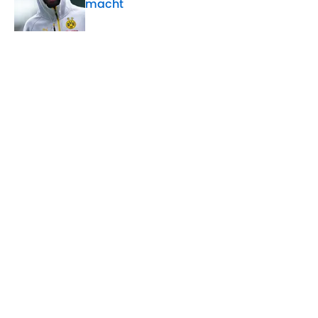
macht
Published by on Invalid Date
5 related articles loaded
Verwandte Themen
BVB
Bundesliga
WM
Champions League
Home
/
BVB
ÜBER 90MIN
Impressum
Bedingungen
Cookie-Richtlinien