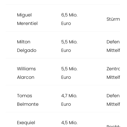
Miguel
6,5 Mio.
Stürmer
Merentiel
Euro
Milton
5,5 Mio.
Defensiv
Delgado
Euro
Mittelfel
Williams
5,5 Mio.
Zentrale
Alarcon
Euro
Mittelfel
Tomas
4,7 Mio.
Defensiv
Belmonte
Euro
Mittelfel
Exequiel
4,5 Mio.
Rechtsa