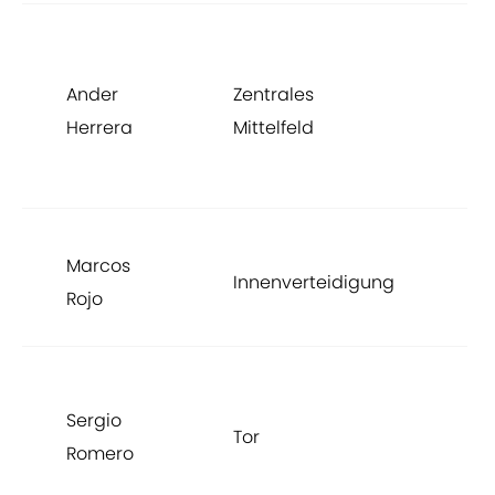
Ander
Zentrales
S
Herrera
Mittelfeld
Marcos
Innenverteidigung
A
Rojo
Sergio
Tor
A
Romero