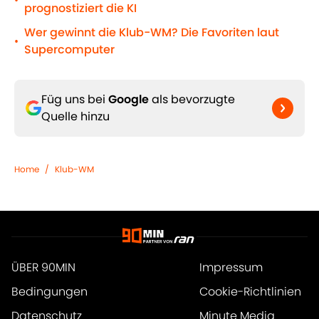
•
prognostiziert die KI
Wer gewinnt die Klub-WM? Die Favoriten laut
•
Supercomputer
Füg uns bei
Google
als bevorzugte
Quelle hinzu
Home
/
Klub-WM
ÜBER 90MIN
Impressum
Bedingungen
Cookie-Richtlinien
Datenschutz
Minute Media