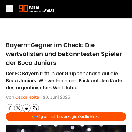
Skip to main content
Bayern-Gegner im Check: Die
wertvollsten und bekanntesten Spieler
der Boca Juniors
Der FC Bayern trifft in der Gruppenphase auf die
Boca Juniors. Wir werfen einen Blick auf den Kader
des argentinischen Weltklubs.
Von
Oscar Nolte
|
20. Juni 2025
Füg uns als bevorzugte Quelle hinzu