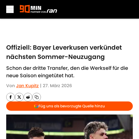
Skip to main content
Offiziell: Bayer Leverkusen verkündet
nächsten Sommer-Neuzugang
Schon der dritte Transfer, den die Werkself für die
neue Saison eingetütet hat.
Von
Jan Kupitz
|
27. März 2026
Füg uns als bevorzugte Quelle hinzu