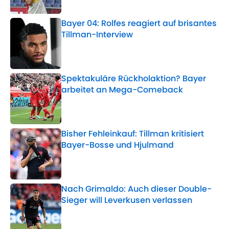
Bayer 04: Rolfes reagiert auf brisantes
Tillman-Interview
Published by on Invalid Date
Spektakuläre Rückholaktion? Bayer
arbeitet an Mega-Comeback
Published by on Invalid Date
Bisher Fehleinkauf: Tillman kritisiert
Bayer-Bosse und Hjulmand
Published by on Invalid Date
Nach Grimaldo: Auch dieser Double-
Sieger will Leverkusen verlassen
Published by on Invalid Date