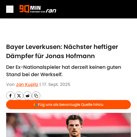
Skip to main content
Bayer Leverkusen: Nächster heftiger
Dämpfer für Jonas Hofmann
Der Ex-Nationalspieler hat derzeit keinen guten
Stand bei der Werkself.
Von
Jan Kupitz
|
17. Sept. 2025
Füg uns als bevorzugte Quelle hinzu