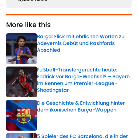
More like this
Barça: Flick mit ehrlichen Worten zu
Adeyemis Debüt und Rashfords
Abschied
Published by on Invalid Date
Fußball-Transfergerüchte heute:
Endrick vor Barça-Wechsel? – Bayern
im Rennen um Premier-League-
Shootingstar
Published by on Invalid Date
Die Geschichte & Entwicklung hinter
dem ikonischen Barça-Wappen
Published by on Invalid Date
5 Spieler des FC Barcelona, die in der