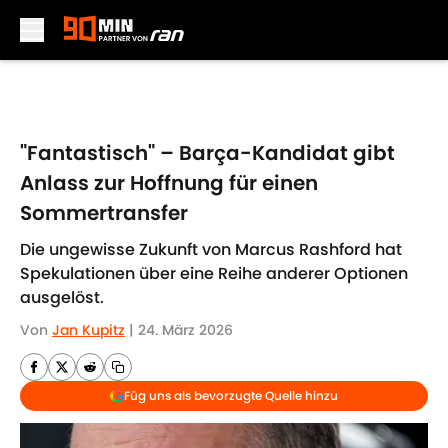
Skip to main content
"Fantastisch" – Barça-Kandidat gibt
Anlass zur Hoffnung für einen
Sommertransfer
Die ungewisse Zukunft von Marcus Rashford hat
Spekulationen über eine Reihe anderer Optionen
ausgelöst.
Von
Jan Kupitz
|
24. März 2026
Füg uns als bevorzugte Quelle hinzu