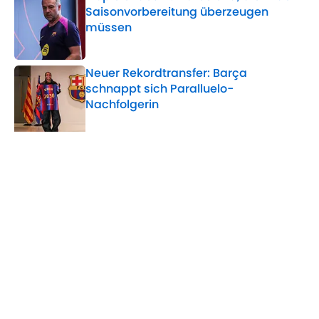
Saisonvorbereitung überzeugen
müssen
Published by on Invalid Date
Neuer Rekordtransfer: Barça
schnappt sich Paralluelo-
Nachfolgerin
Published by on Invalid Date
5 related articles loaded
Verwandte Themen
FC Barcelona
Real Madrid
Manchester United
Champions League
Home
/
FC Barcelona