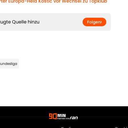
urter Europa-Held Kostic vor Wechsel zu Topklub
ugte Quelle hinzu
Folgen
Bundesliga