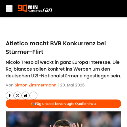
Skip to main content
Atletico macht BVB Konkurrenz bei
Stürmer-Flirt
Nicolo Tresoldi weckt in ganz Europa Interesse. Die
Rojiblancos sollen konkret ins Werben um den
deutschen U21-Nationalstürmer eingestiegen sein.
Von
Simon Zimmermann
|
20. Mai 2026
Füg uns als bevorzugte Quelle hinzu