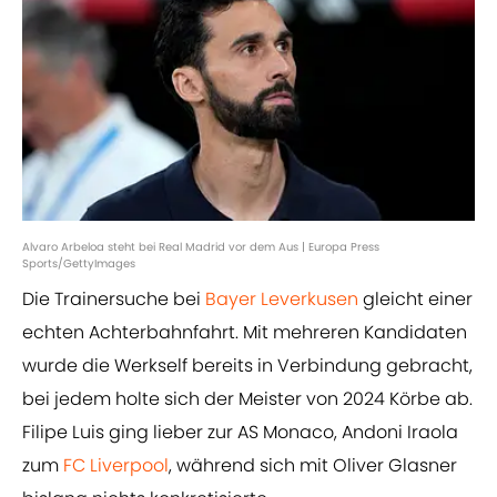
Alvaro Arbeloa steht bei Real Madrid vor dem Aus | Europa Press
Sports/GettyImages
Die Trainersuche bei
Bayer Leverkusen
gleicht einer
echten Achterbahnfahrt. Mit mehreren Kandidaten
wurde die Werkself bereits in Verbindung gebracht,
bei jedem holte sich der Meister von 2024 Körbe ab.
Filipe Luis ging lieber zur AS Monaco, Andoni Iraola
zum
FC Liverpool
, während sich mit Oliver Glasner