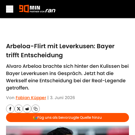
Skip to main content
Arbeloa-Flirt mit Leverkusen: Bayer
trifft Entscheidung
Alvaro Arbeloa brachte sich hinter den Kulissen bei
Bayer Leverkusen ins Gespräch. Jetzt hat die
Werkself eine Entscheidung bei der Real-Legende
getroffen.
Von
Fabian Küpper
|
3. Juni 2026
Füg uns als bevorzugte Quelle hinzu