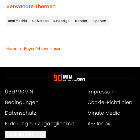
Verwandte Themen
Real Madrid
FC Liverpool
Bundesliga
Transfer
Spanien
Home
/
Bayer 04 Leverkusen
ÜBER 90MIN
Impressum
Bedingungen
Cookie-Richtlinien
Datenschutz
Minute Media
Erklärung zur Zugänglichkeit
A-Z Index
Cookies Settings