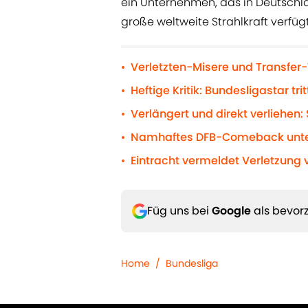
ein Unternehmen, das in Deutschlan
große weltweite Strahlkraft verfügt
Verletzten-Misere und Transfer-
•
Heftige Kritik: Bundesligastar 
•
Verlängert und direkt verliehen
•
Namhaftes DFB-Comeback unter 
•
Eintracht vermeldet Verletzung 
•
Füg uns bei
Google
als bevorz
Home
/
Bundesliga