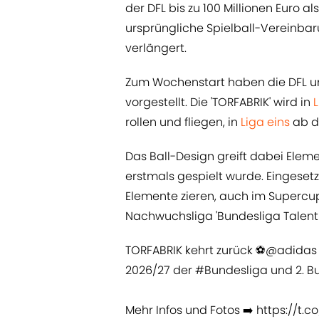
der DFL bis zu 100 Millionen Euro a
ursprüngliche Spielball-Vereinbar
verlängert.
Zum Wochenstart haben die DFL und
vorgestellt. Die 'TORFABRIK' wird in
rollen und fliegen, in
Liga eins
ab d
Das Ball-Design greift dabei Eleme
erstmals gespielt wurde. Eingesetz
Elemente zieren, auch im Supercu
Nachwuchsliga 'Bundesliga Talent S
TORFABRIK kehrt zurück ⚽️
@adidas
2026/27 der
#Bundesliga
und 2. Bu
Mehr Infos und Fotos ➡️
https://t.c