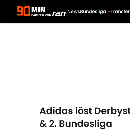
News
Bundesliga
Transfer
Skip to main content
Adidas löst Derbysta
& 2. Bundesliga