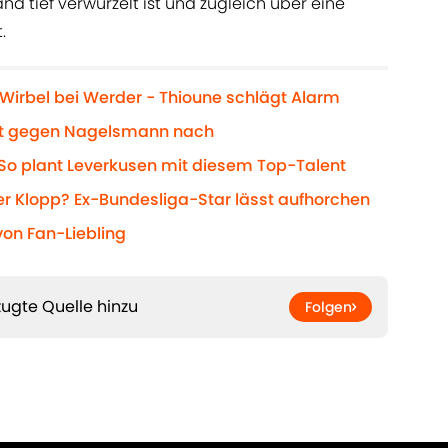
d tief verwurzelt ist und zugleich über eine
.
Wirbel bei Werder - Thioune schlägt Alarm
tritt gegen Nagelsmann nach
: So plant Leverkusen mit diesem Top-Talent
Klopp? Ex-Bundesliga-Star lässt aufhorchen
von Fan-Liebling
ugte Quelle hinzu
Folgen