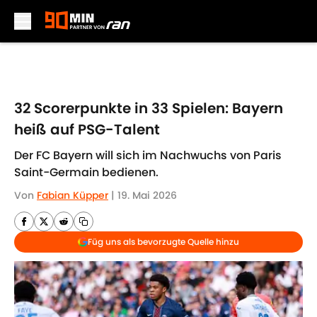
Skip to main content
32 Scorerpunkte in 33 Spielen: Bayern
heiß auf PSG-Talent
Der FC Bayern will sich im Nachwuchs von Paris
Saint-Germain bedienen.
Von
Fabian Küpper
|
19. Mai 2026
Füg uns als bevorzugte Quelle hinzu