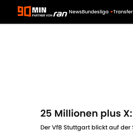
News
Bundesliga
Transfer
Skip to main content
25 Millionen plus X
Der VfB Stuttgart blickt auf d