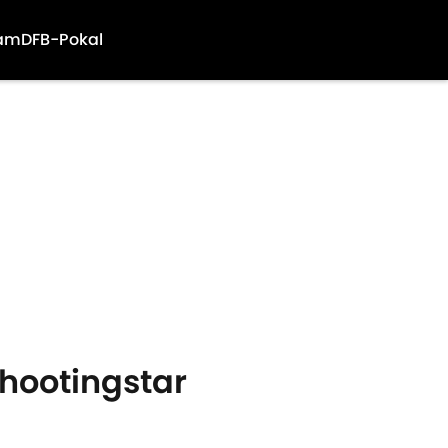
am
DFB-Pokal
Shootingstar