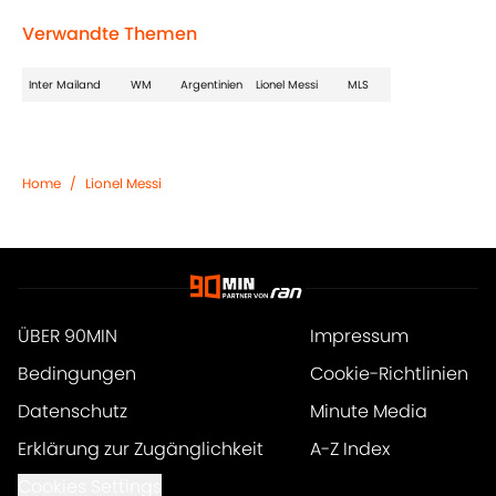
Verwandte Themen
Inter Mailand
WM
Argentinien
Lionel Messi
MLS
Home
/
Lionel Messi
ÜBER 90MIN
Impressum
Bedingungen
Cookie-Richtlinien
Datenschutz
Minute Media
Erklärung zur Zugänglichkeit
A-Z Index
Cookies Settings