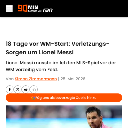
Skip to main content
18 Tage vor WM-Start: Verletzungs-
Sorgen um Lionel Messi
Lionel Messi musste im letzten MLS-Spiel vor der
WM vorzeitig vom Feld.
Von
Simon Zimmermann
|
25. Mai 2026
Füg uns als bevorzugte Quelle hinzu