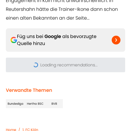
Engagement in Köln nicht unwahrscheinlich. In
Reutershahn hätte die Trainer-Ikone dann schon
einen alten Bekannten an der Seite...
Füg uns bei
Google
als bevorzugte
Quelle hinzu
Loading recommendations...
Please wait while we load pers
Verwandte Themen
Bundesliga
Hertha BSC
BVB
Home
/
1. FC Köln