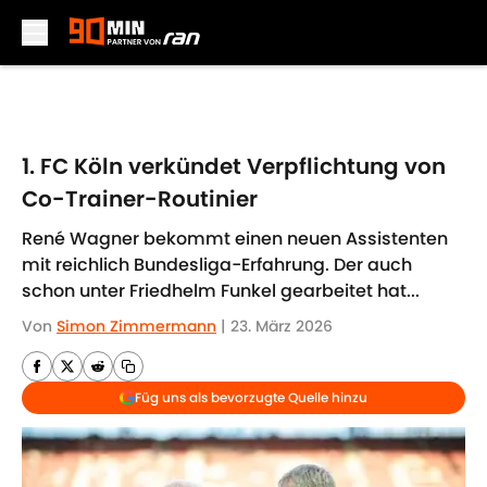
Skip to main content
1. FC Köln verkündet Verpflichtung von
Co-Trainer-Routinier
René Wagner bekommt einen neuen Assistenten
mit reichlich Bundesliga-Erfahrung. Der auch
schon unter Friedhelm Funkel gearbeitet hat...
Von
Simon Zimmermann
|
23. März 2026
Füg uns als bevorzugte Quelle hinzu